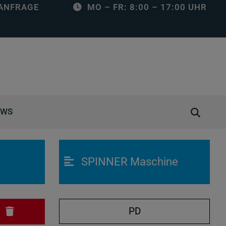
ANFRAGE
MO – FR: 8:00 – 17:00 UHR
S
EWS
u
c
h
SPINNER Maschine
e
ö
f
f
PD
N
n