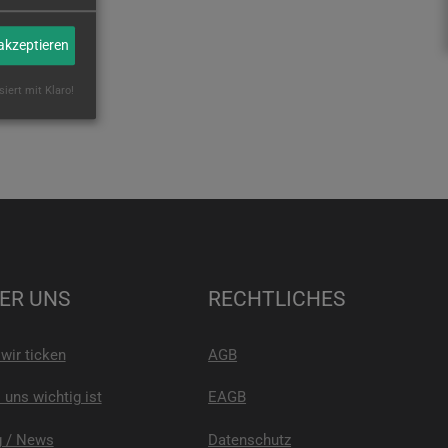
 akzeptieren
siert mit Klaro!
ER UNS
RECHTLICHES
wir ticken
AGB
uns wichtig ist
EAGB
g / News
Datenschutz