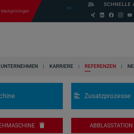
SCHNELLE 
DE
EN
06 Markgröningen
UNTERNEHMEN
KARRIERE
REFERENZEN
N
chine
Zusatzprozesse
EHMASCHINE
ABBLASSTATIO