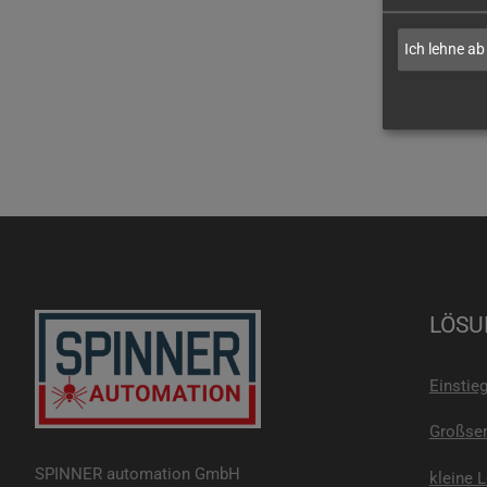
Ich lehne ab
LÖSU
Einstie
Großser
SPINNER automation GmbH
kleine 