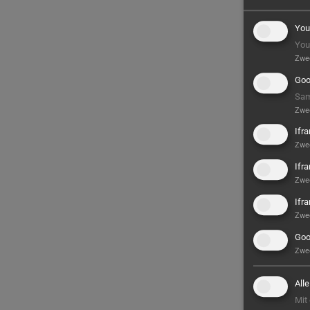
You
You
Zwe
Goo
Sam
Zwe
Ifr
Zwe
Ifr
Zwe
Ifr
Zwe
Goo
Zwe
All
Mit