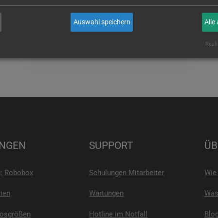
wenn Sie es sind!
Auswahl speichern
Alle
E-MAIL
Reali
NGEN
SUPPORT
ÜB
g: Robobox
Schulungen Mitarbeiter
Wie 
ien
Wartungen
Was 
Losgrößen
Hotline im Notfall
Blo