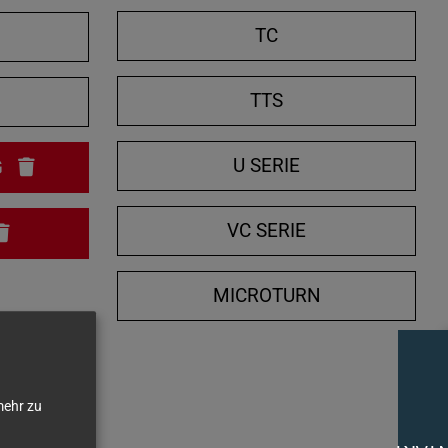
e
TC
n
/
TTS
N
s
c
h
U SERIE
G
l
i
VC SERIE
e
ß
MICROTURN
e
n
ehr zu