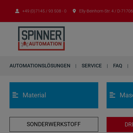
+49 (0)7145 / 93 508 - 0
Elly-Beinhorn-Str. 4 / D-717
AUTOMATIONSLÖSUNGEN
SERVICE
FAQ
Material
Mas
SONDERWERKSTOFF
DR