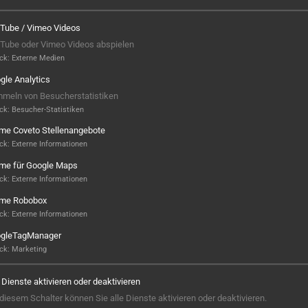
Tube / Vimeo Videos
Tube oder Vimeo Videos abspielen
ck
:
Externe Medien
gle Analytics
meln von Besucherstatistiken
ck
:
Besucher-Statistiken
ame Coveto Stellenangebote
ck
:
Externe Informationen
ame für Google Maps
ck
:
Externe Informationen
ame Robobox
Hier ist noch was frei...
ck
:
Externe Informationen
gleTagManager
Sieht aus, als wäre hier noch Platz für
ck
:
Marketing
Großes! Aktuell ist noch kein Projekt
hinterlegt – aber wer weiß, vielleicht
e Dienste aktivieren oder deaktivieren
steht hier bald Ihres? Wir sind bereit,
 diesem Schalter können Sie alle Dienste aktivieren oder deaktivieren.