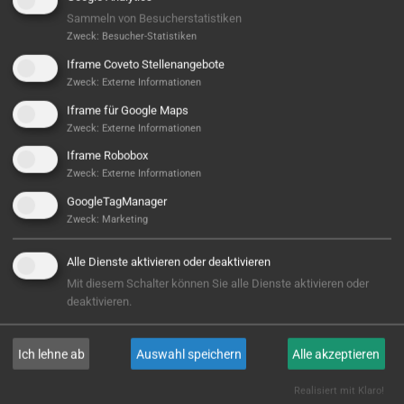
Sammeln von Besucherstatistiken
Zweck
:
Besucher-Statistiken
Iframe Coveto Stellenangebote
Zweck
:
Externe Informationen
Iframe für Google Maps
Zweck
:
Externe Informationen
Iframe Robobox
Zweck
:
Externe Informationen
Hier ist noch was frei...
GoogleTagManager
Sieht aus, als wäre hier noch Platz für Großes! Aktuell
Zweck
:
Marketing
ist noch kein Projekt hinterlegt – aber wer weiß,
vielleicht steht hier bald Ihres? Wir sind bereit, wenn
Alle Dienste aktivieren oder deaktivieren
Sie es sind!
Mit diesem Schalter können Sie alle Dienste aktivieren oder
deaktivieren.
E-MAIL
Ich lehne ab
Auswahl speichern
Alle akzeptieren
Realisiert mit Klaro!