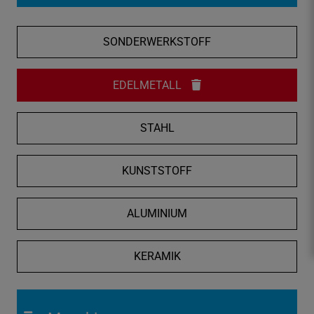
f
n
SONDERWERKSTOFF
e
n
/
EDELMETALL
s
c
STAHL
h
l
i
KUNSTSTOFF
e
ß
ALUMINIUM
e
n
KERAMIK