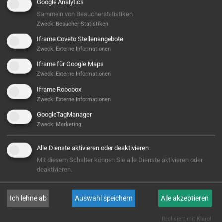
Google Analytics
Sammeln von Besucherstatistiken
Zweck
:
Besucher-Statistiken
Iframe Coveto Stellenangebote
Zweck
:
Externe Informationen
Iframe für Google Maps
Zweck
:
Externe Informationen
Iframe Robobox
Hier ist noch was frei...
Zweck
:
Externe Informationen
GoogleTagManager
Sieht aus, als wäre hier noch Platz für Großes! Aktuell
Zweck
:
Marketing
ist noch kein Projekt hinterlegt – aber wer weiß,
vielleicht steht hier bald Ihres? Wir sind bereit, wenn
Alle Dienste aktivieren oder deaktivieren
Sie es sind!
Mit diesem Schalter können Sie alle Dienste aktivieren oder
deaktivieren.
E-MAIL
Ich lehne ab
Auswahl speichern
Alle akzeptieren
Realisiert mit Klaro!