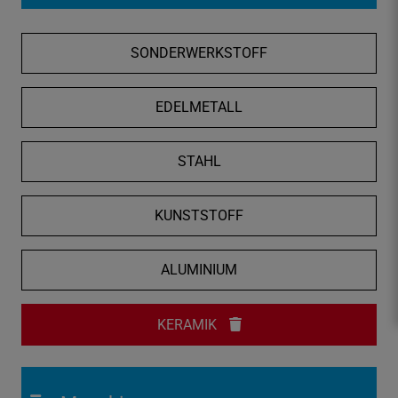
f
n
SONDERWERKSTOFF
e
n
/
EDELMETALL
s
c
STAHL
h
l
i
KUNSTSTOFF
e
ß
ALUMINIUM
e
n
KERAMIK