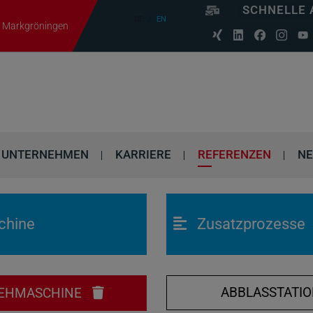
SCHNELLE 
DE
EN
06 Markgröningen
UNTERNEHMEN
KARRIERE
REFERENZEN
N
chine
Zusatzprozesse
ABBLASSTATI
EHMASCHINE