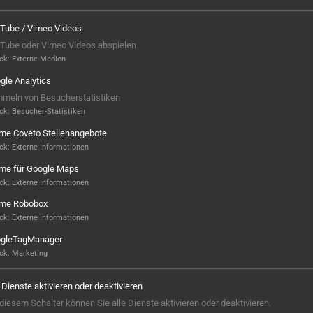
Tube / Vimeo Videos
Tube oder Vimeo Videos abspielen
ck
:
Externe Medien
gle Analytics
meln von Besucherstatistiken
ck
:
Besucher-Statistiken
ame Coveto Stellenangebote
ck
:
Externe Informationen
ame für Google Maps
ck
:
Externe Informationen
ame Robobox
Hier ist noch was frei...
ck
:
Externe Informationen
gleTagManager
Sieht aus, als wäre hier noch Platz für
ck
:
Marketing
Großes! Aktuell ist noch kein Projekt
hinterlegt – aber wer weiß, vielleicht
e Dienste aktivieren oder deaktivieren
steht hier bald Ihres? Wir sind bereit,
 diesem Schalter können Sie alle Dienste aktivieren oder deaktivieren.