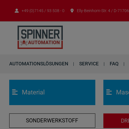
+49 (0)7145 / 93 508 - 0
Elly-Beinhorn-Str. 4 / D-717
AUTOMATIONSLÖSUNGEN
SERVICE
FAQ
Material
Mas
SONDERWERKSTOFF
DR