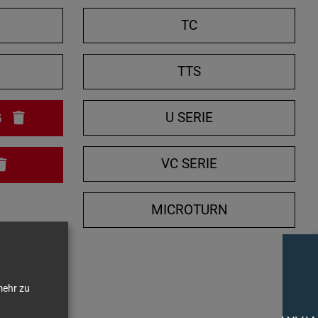
e
TC
n
/
N
TTS
s
c
h
U SERIE
G
l
i
VC SERIE
e
ß
MICROTURN
e
n
ehr zu