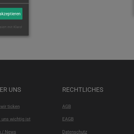
 akzeptieren
siert mit Klaro!
ER UNS
RECHTLICHES
wir ticken
AGB
uns wichtig ist
EAGB
g / News
Datenschutz