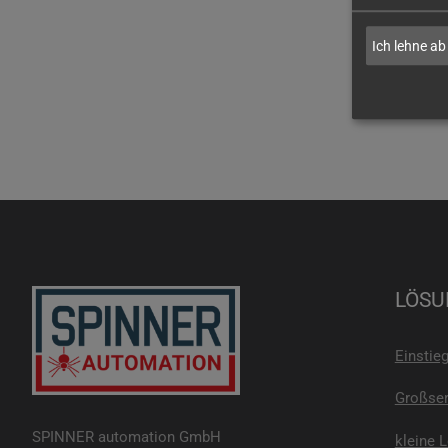
Ich lehne ab
LÖSU
Einstie
Großser
SPINNER automation GmbH
kleine 