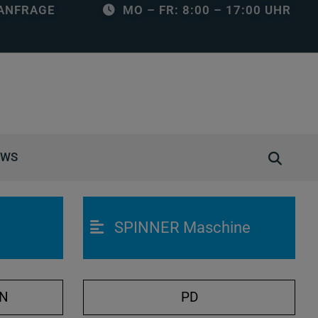
ANFRAGE
MO – FR: 8:00 – 17:00 UHR
S
EWS
u
c
h
SPINNER Maschine
e
ö
f
f
ON
PD
n