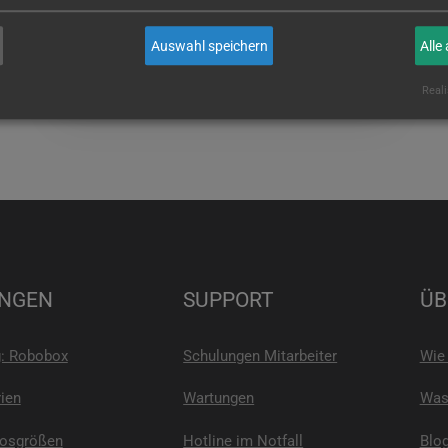
wenn Sie es sind!
Auswahl speichern
Alle
E-MAIL
Reali
NGEN
SUPPORT
ÜB
g: Robobox
Schulungen Mitarbeiter
Wie 
ien
Wartungen
Was 
Losgrößen
Hotline im Notfall
Blo