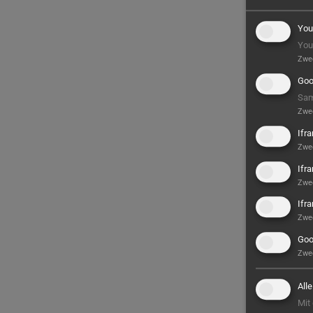
You
You
Zwe
Goo
Sam
Zwe
Ifr
Zwe
Ifr
Zwe
Ifr
Zwe
Goo
Zwe
All
Mit