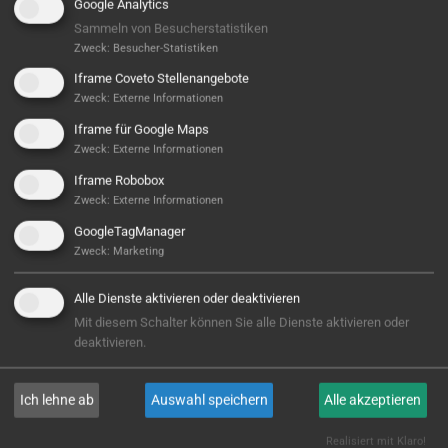
Google Analytics
Sammeln von Besucherstatistiken
Zweck
:
Besucher-Statistiken
Iframe Coveto Stellenangebote
Zweck
:
Externe Informationen
Iframe für Google Maps
Zweck
:
Externe Informationen
Iframe Robobox
Hier ist noch was frei...
Zweck
:
Externe Informationen
GoogleTagManager
Sieht aus, als wäre hier noch Platz für Großes! Aktuell
Zweck
:
Marketing
ist noch kein Projekt hinterlegt – aber wer weiß,
vielleicht steht hier bald Ihres? Wir sind bereit, wenn
Alle Dienste aktivieren oder deaktivieren
Sie es sind!
Mit diesem Schalter können Sie alle Dienste aktivieren oder
deaktivieren.
E-MAIL
Ich lehne ab
Auswahl speichern
Alle akzeptieren
Realisiert mit Klaro!