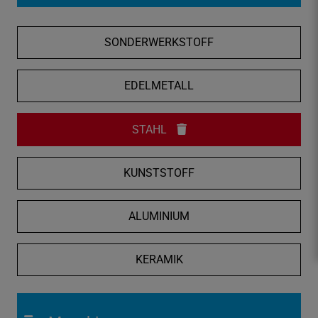
f
n
SONDERWERKSTOFF
e
n
/
EDELMETALL
s
c
STAHL
h
l
i
KUNSTSTOFF
e
ß
ALUMINIUM
e
n
KERAMIK