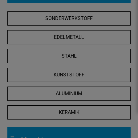
f
n
SONDERWERKSTOFF
e
n
/
EDELMETALL
s
c
STAHL
h
l
i
KUNSTSTOFF
e
ß
ALUMINIUM
e
n
KERAMIK