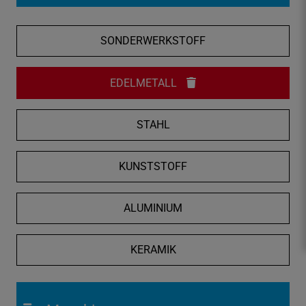
f
n
SONDERWERKSTOFF
e
n
/
EDELMETALL
s
c
STAHL
h
l
i
KUNSTSTOFF
e
ß
ALUMINIUM
e
n
KERAMIK