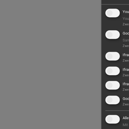
You
You
Zwe
Goo
Sam
Zwe
Ifr
Zwe
Ifr
Zwe
Ifr
Zwe
Goo
Zwe
All
Mit