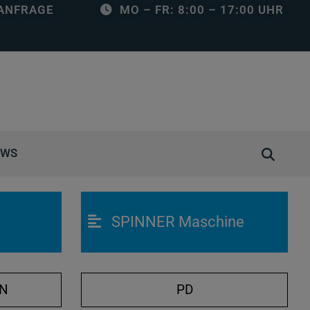
ANFRAGE
MO – FR: 8:00 – 17:00 UHR
S
EWS
u
c
h
SPINNER Maschine
e
ö
f
f
ON
PD
n