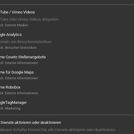
Tube / Vimeo Videos
Tube oder Vimeo Videos abspielen
ck
:
Externe Medien
gle Analytics
meln von Besucherstatistiken
ck
:
Besucher-Statistiken
ame Coveto Stellenangebote
ck
:
Externe Informationen
ame für Google Maps
ck
:
Externe Informationen
ame Robobox
Hier ist noch was frei...
ck
:
Externe Informationen
gleTagManager
Sieht aus, als wäre hier noch Platz für
ck
:
Marketing
Großes! Aktuell ist noch kein Projekt
hinterlegt – aber wer weiß, vielleicht
e Dienste aktivieren oder deaktivieren
steht hier bald Ihres? Wir sind bereit,
 diesem Schalter können Sie alle Dienste aktivieren oder deaktivieren.