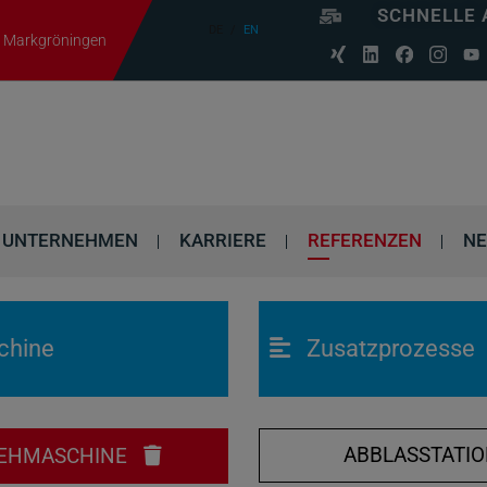
SCHNELLE 
DE
EN
06 Markgröningen
UNTERNEHMEN
KARRIERE
REFERENZEN
N
chine
Zusatzprozesse
ABBLASSTATI
EHMASCHINE