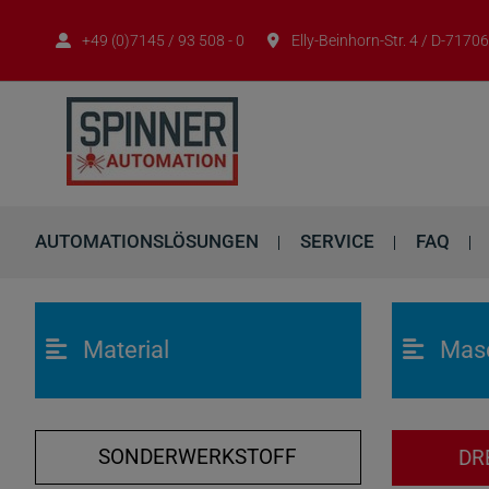
+49 (0)7145 / 93 508 - 0
Elly-Beinhorn-Str. 4 / D-717
AUTOMATIONSLÖSUNGEN
SERVICE
FAQ
Material
Mas
SONDERWERKSTOFF
DR