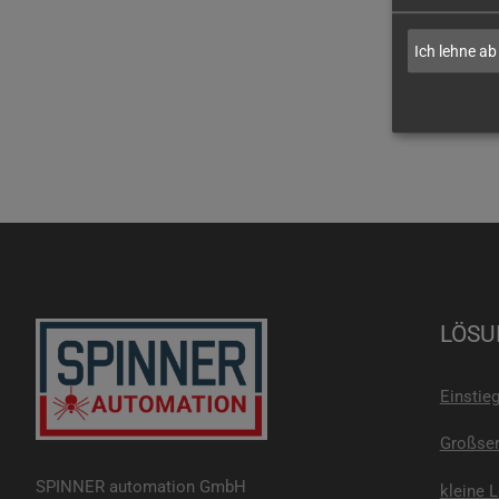
Ich lehne ab
LÖSU
Einstie
Großser
SPINNER automation GmbH
kleine 