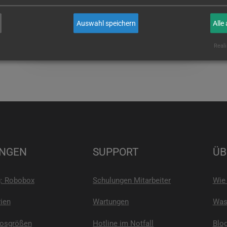
wenn Sie es sind!
Auswahl speichern
Alle
E-MAIL
Reali
NGEN
SUPPORT
ÜB
g: Robobox
Schulungen Mitarbeiter
Wie 
ien
Wartungen
Was 
Losgrößen
Hotline im Notfall
Blo