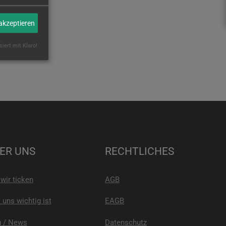
 akzeptieren
siert mit Klaro!
ER UNS
RECHTLICHES
wir ticken
AGB
uns wichtig ist
EAGB
g / News
Datenschutz