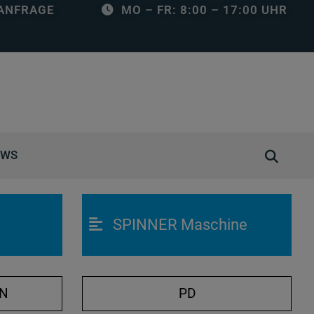
ANFRAGE
MO – FR: 8:00 – 17:00 UHR
S
EWS
u
c
h
SPINNER Maschine
e
ö
f
f
ON
PD
n