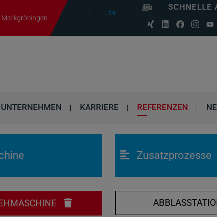
SCHNELLE 
DE
EN
06 Markgröningen
UNTERNEHMEN
KARRIERE
REFERENZEN
N
chine
Zusatzprozesse
ABBLASSTATI
EHMASCHINE