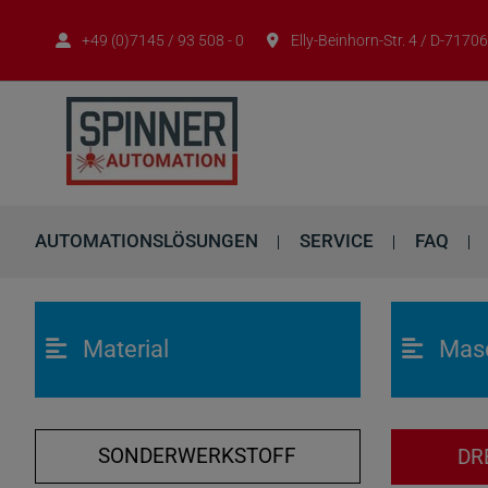
+49 (0)7145 / 93 508 - 0
Elly-Beinhorn-Str. 4 / D-717
AUTOMATIONSLÖSUNGEN
SERVICE
FAQ
Material
Mas
SONDERWERKSTOFF
DR