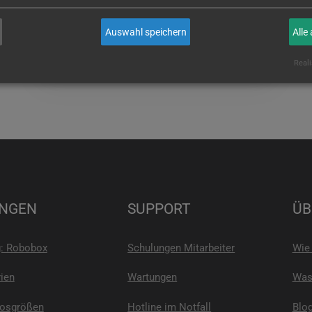
wenn Sie es sind!
Auswahl speichern
Alle
E-MAIL
Reali
NGEN
SUPPORT
ÜB
g: Robobox
Schulungen Mitarbeiter
Wie 
ien
Wartungen
Was 
Losgrößen
Hotline im Notfall
Blo