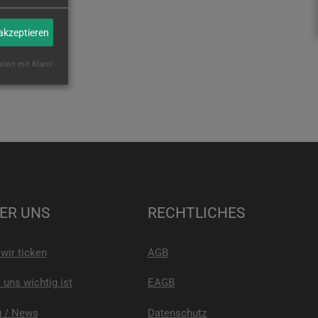
 akzeptieren
siert mit Klaro!
ER UNS
RECHTLICHES
wir ticken
AGB
uns wichtig ist
EAGB
g / News
Datenschutz