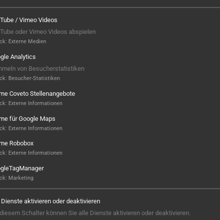
Tube / Vimeo Videos
Tube oder Vimeo Videos abspielen
ck
:
Externe Medien
gle Analytics
meln von Besucherstatistiken
ck
:
Besucher-Statistiken
ame Coveto Stellenangebote
ck
:
Externe Informationen
ame für Google Maps
ck
:
Externe Informationen
ame Robobox
Hier ist noch was frei...
ck
:
Externe Informationen
gleTagManager
Sieht aus, als wäre hier noch Platz für
ck
:
Marketing
Großes! Aktuell ist noch kein Projekt
hinterlegt – aber wer weiß, vielleicht
e Dienste aktivieren oder deaktivieren
steht hier bald Ihres? Wir sind bereit,
 diesem Schalter können Sie alle Dienste aktivieren oder deaktivieren.