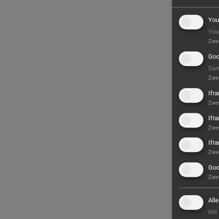
You
You
Zwe
Goo
Sam
Zwe
Ifr
Zwe
Ifr
Zwe
Ifr
Zwe
Goo
Zwe
All
Mit