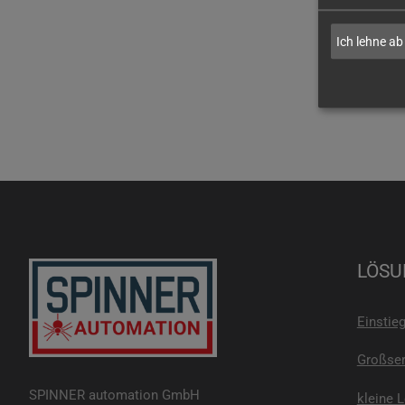
Ich lehne ab
LÖSU
Einstie
Großser
SPINNER automation GmbH
kleine 