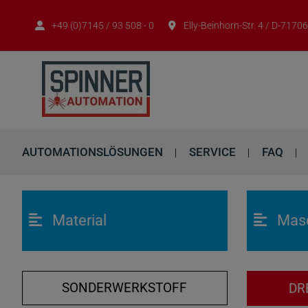
+49 (0)7145 / 93 508 - 0
Elly-Beinhorn-Str. 4 / D-717
AUTOMATIONSLÖSUNGEN
SERVICE
FAQ
Material
Mas
SONDERWERKSTOFF
DR