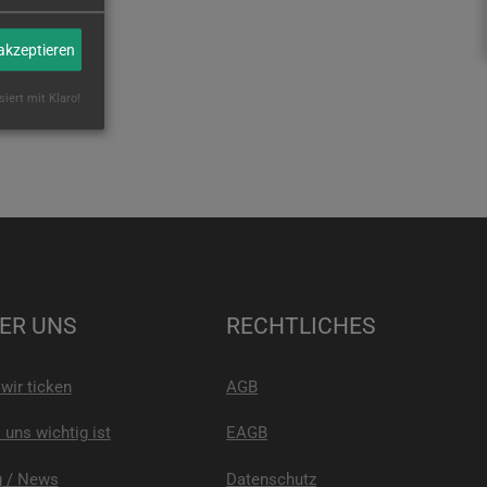
 akzeptieren
siert mit Klaro!
ER UNS
RECHTLICHES
wir ticken
AGB
uns wichtig ist
EAGB
g / News
Datenschutz