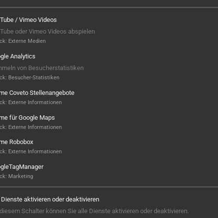
Tube / Vimeo Videos
Tube oder Vimeo Videos abspielen
ck
:
Externe Medien
gle Analytics
meln von Besucherstatistiken
ck
:
Besucher-Statistiken
ame Coveto Stellenangebote
ck
:
Externe Informationen
ame für Google Maps
ck
:
Externe Informationen
ame Robobox
Hier ist noch was frei...
ck
:
Externe Informationen
gleTagManager
Sieht aus, als wäre hier noch Platz für
ck
:
Marketing
Großes! Aktuell ist noch kein Projekt
hinterlegt – aber wer weiß, vielleicht
e Dienste aktivieren oder deaktivieren
steht hier bald Ihres? Wir sind bereit,
 diesem Schalter können Sie alle Dienste aktivieren oder deaktivieren.