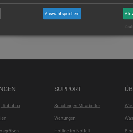
wenn Sie es sind!
Auswahl speichern
Alle
E-MAIL
Reali
NGEN
SUPPORT
ÜB
g: Robobox
Schulungen Mitarbeiter
Wie 
ien
Wartungen
Was 
Losgrößen
Hotline im Notfall
Blo