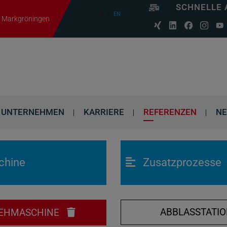
SCHNELLE 
DE
EN
06 Markgröningen
UNTERNEHMEN
KARRIERE
REFERENZEN
N
chine
Zusatzprozesse
ABBLASSTATI
EHMASCHINE