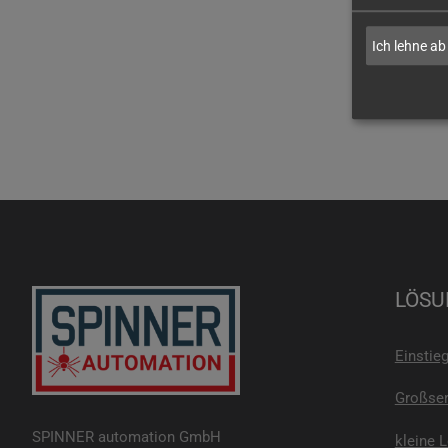
Ich lehne ab
LÖSU
Einstie
Großser
SPINNER automation GmbH
kleine 