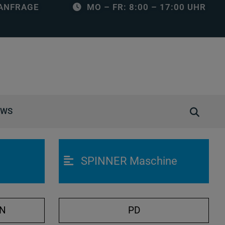
ANFRAGE
MO – FR: 8:00 – 17:00 UHR
S
EWS
u
c
h
SPINNER Maschine
e
ö
f
f
ON
PD
n