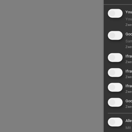
You
You
Zwe
Goo
Sam
Zwe
Ifr
Zwe
Ifr
Zwe
Ifr
Zwe
Goo
Zwe
All
Mit