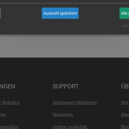
wenn Sie es sind!
Auswahl speichern
Alle
E-MAIL
Reali
NGEN
SUPPORT
ÜB
g: Robobox
Schulungen Mitarbeiter
Wie 
ien
Wartungen
Was 
Losgrößen
Hotline im Notfall
Blo