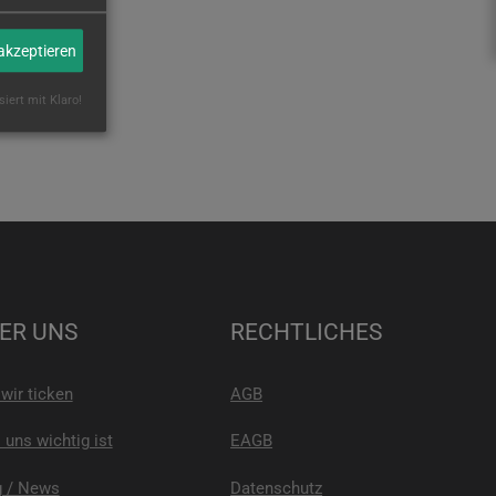
 akzeptieren
siert mit Klaro!
ER UNS
RECHTLICHES
wir ticken
AGB
uns wichtig ist
EAGB
g / News
Datenschutz