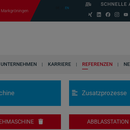
SCHNELLE 
DE
EN
06 Markgröningen
UNTERNEHMEN
KARRIERE
REFERENZEN
N
chine
Zusatzprozesse
EHMASCHINE
ABBLASSTATIO