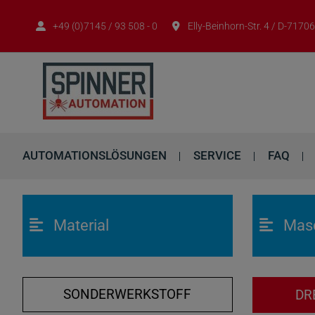
+49 (0)7145 / 93 508 - 0
Elly-Beinhorn-Str. 4 / D-717
AUTOMATIONSLÖSUNGEN
SERVICE
FAQ
Material
Mas
SONDERWERKSTOFF
DR