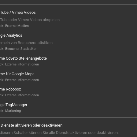
Tube / Vimeo Videos
Tube oder Vimeo Videos abspielen
ck
:
Externe Medien
gle Analytics
meln von Besucherstatistiken
ck
:
Besucher-Statistiken
ame Coveto Stellenangebote
ck
:
Externe Informationen
ame für Google Maps
ck
:
Externe Informationen
ame Robobox
Hier ist noch was frei...
ck
:
Externe Informationen
gleTagManager
Sieht aus, als wäre hier noch Platz für
ck
:
Marketing
Großes! Aktuell ist noch kein Projekt
hinterlegt – aber wer weiß, vielleicht
e Dienste aktivieren oder deaktivieren
steht hier bald Ihres? Wir sind bereit,
 diesem Schalter können Sie alle Dienste aktivieren oder deaktivieren.