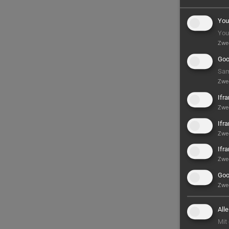
You
You
Zwe
Goo
Sam
Zwe
Ifr
Zwe
Ifr
Zwe
Ifr
Zwe
Goo
Zwe
All
Mit