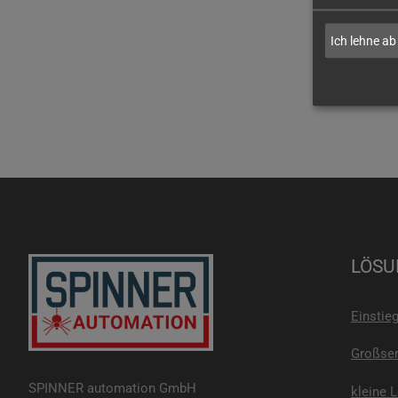
Ich lehne ab
LÖSU
Einstie
Großser
SPINNER automation GmbH
kleine 