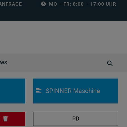
ANFRAGE
MO – FR: 8:00 – 17:00 UHR
S
EWS
u
c
h
SPINNER Maschine
e
ö
f
f
PD
N
n