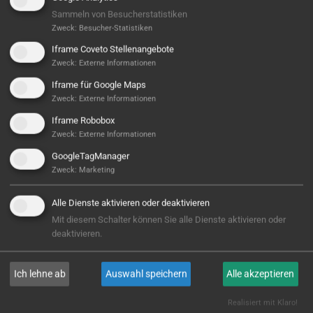
Sammeln von Besucherstatistiken
Zweck
:
Besucher-Statistiken
Iframe Coveto Stellenangebote
Zweck
:
Externe Informationen
Iframe für Google Maps
Zweck
:
Externe Informationen
Iframe Robobox
Zweck
:
Externe Informationen
Hier ist noch was frei...
GoogleTagManager
Sieht aus, als wäre hier noch Platz für Großes! Aktuell
Zweck
:
Marketing
ist noch kein Projekt hinterlegt – aber wer weiß,
vielleicht steht hier bald Ihres? Wir sind bereit, wenn
Alle Dienste aktivieren oder deaktivieren
Sie es sind!
Mit diesem Schalter können Sie alle Dienste aktivieren oder
deaktivieren.
E-MAIL
Ich lehne ab
Auswahl speichern
Alle akzeptieren
Realisiert mit Klaro!