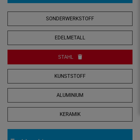
f
n
SONDERWERKSTOFF
e
n
/
EDELMETALL
s
c
STAHL
h
l
i
KUNSTSTOFF
e
ß
ALUMINIUM
e
n
KERAMIK