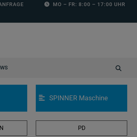
ANFRAGE
MO – FR: 8:00 – 17:00 UHR
S
EWS
u
c
h
SPINNER Maschine
e
ö
f
f
ON
PD
n