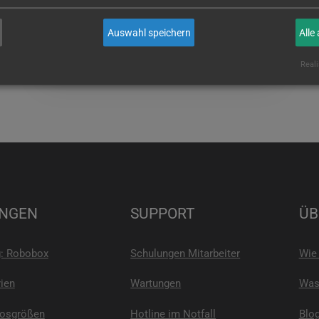
wenn Sie es sind!
Auswahl speichern
Alle
E-MAIL
Reali
NGEN
SUPPORT
ÜB
g: Robobox
Schulungen Mitarbeiter
Wie 
ien
Wartungen
Was 
Losgrößen
Hotline im Notfall
Blo