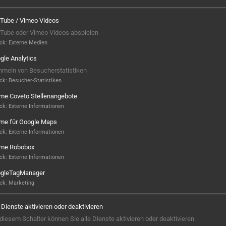
Tube / Vimeo Videos
Tube oder Vimeo Videos abspielen
ck
:
Externe Medien
gle Analytics
meln von Besucherstatistiken
ck
:
Besucher-Statistiken
ame Coveto Stellenangebote
ck
:
Externe Informationen
ame für Google Maps
ck
:
Externe Informationen
ame Robobox
Hier ist noch was frei...
ck
:
Externe Informationen
gleTagManager
Sieht aus, als wäre hier noch Platz für
ck
:
Marketing
Großes! Aktuell ist noch kein Projekt
hinterlegt – aber wer weiß, vielleicht
e Dienste aktivieren oder deaktivieren
steht hier bald Ihres? Wir sind bereit,
 diesem Schalter können Sie alle Dienste aktivieren oder deaktivieren.