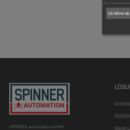
Ich lehne ab
LÖSU
Einstie
Großser
SPINNER automation GmbH
kleine 