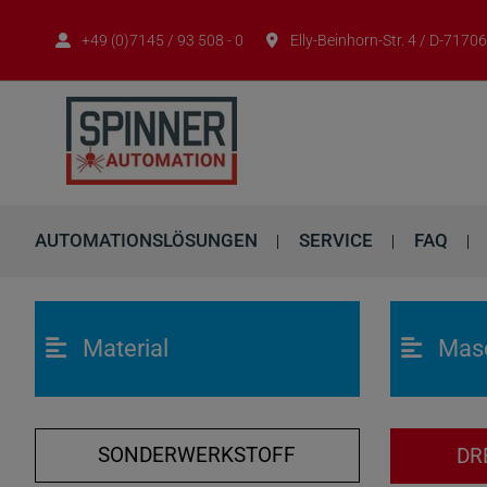
+49 (0)7145 / 93 508 - 0
Elly-Beinhorn-Str. 4 / D-717
AUTOMATIONSLÖSUNGEN
SERVICE
FAQ
Material
Mas
SONDERWERKSTOFF
DR