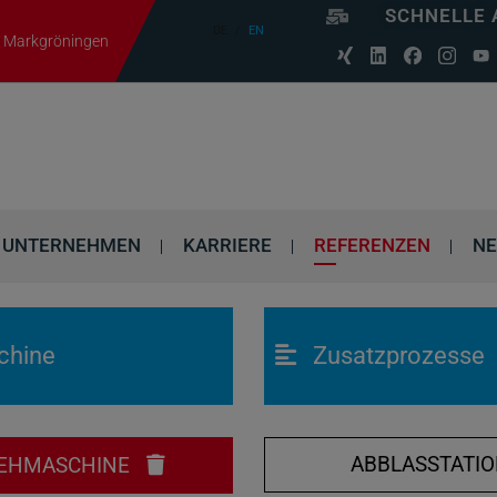
SCHNELLE 
DE
EN
06 Markgröningen
UNTERNEHMEN
KARRIERE
REFERENZEN
N
chine
Zusatzprozesse
ABBLASSTATI
EHMASCHINE