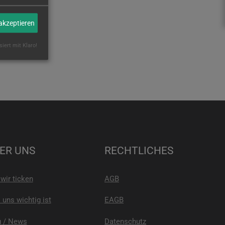
 akzeptieren
siert mit Klaro!
ER UNS
RECHTLICHES
wir ticken
AGB
uns wichtig ist
EAGB
g / News
Datenschutz