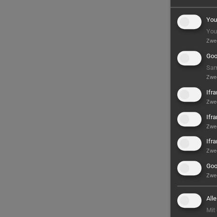
You
You
Zwe
Goo
Sam
Zwe
Ifr
Zwe
Ifr
Zwe
Ifr
Zwe
Goo
Zwe
All
Mit