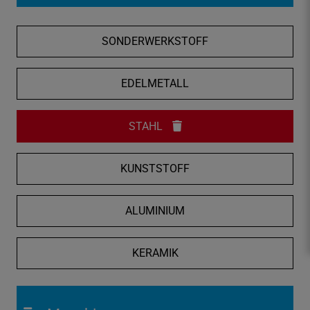
f
n
SONDERWERKSTOFF
e
n
/
EDELMETALL
s
c
STAHL
h
l
i
KUNSTSTOFF
e
ß
ALUMINIUM
e
n
KERAMIK