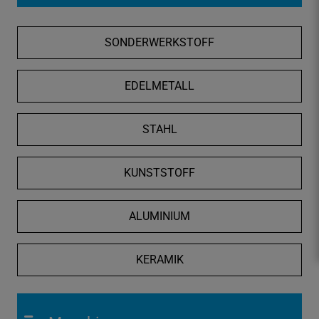
f
n
SONDERWERKSTOFF
e
n
/
EDELMETALL
s
c
STAHL
h
l
i
KUNSTSTOFF
e
ß
ALUMINIUM
e
n
KERAMIK