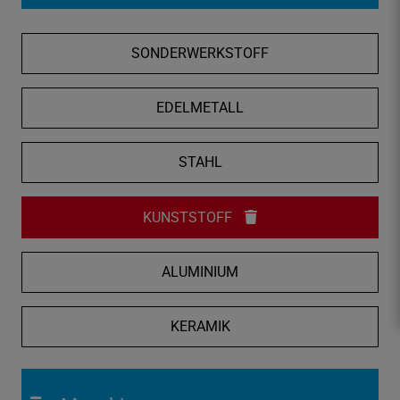
f
n
SONDERWERKSTOFF
e
n
/
EDELMETALL
s
c
STAHL
h
l
i
KUNSTSTOFF
e
ß
ALUMINIUM
e
n
KERAMIK